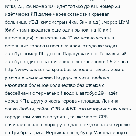
№10, 23, 29. номер 10 - идёт только до КП. номер 23
идёт через КП далее через остановки краевая
больница, УВД, километры ( 4км, 5км,и т.д ) , через ЦУМ
(6км) - там находится ещё один рынок, на 10 км (
автостанция). с автостанции 10 км можно уехать в
остальные города и посёлки края. оттуда же ходит
автобус номер 111 - до пос.Паратунка и пос.Термальный .
автобус ходит по расписанию с интервалом в 1,5-2 часа.
http://www.paratunka-sp.ru/bus-schedule - здесь можно
уточнить расписание. По дороге в эти посёлки
находится большое количество баз отдыха с
бассейнами с термальной водой. автобус 29 - идёт
через КП в другую часть города - площадь Ленина,
сопка Любви, район СРВ и ЖБФ. это историческая часть
города, там можно погулять , также через СРВ
начинается часть маршрутов для поездки на экскурсию
на Три брата , мыс Вертикальный, бухту Малолагерную.